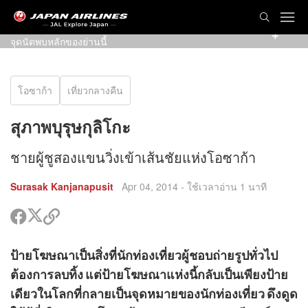
แสงไฟนีออนจากป้ายกูลิโกะเด่นเป็นสง่า ริมคลองโดทงโบริ
จุดนัดพบหลักของย่านนี้
โอซาก้า
เที่ยวกลางคืน
สุภาพบุรุษกุลิโกะ
ชายผู้ชูสองแขนวิ่งเข้าเส้นชัยแห่งโอซาก้า
Surasak Kanjanapusit
Apr 04, 2014
- ใช้เวลาอ่าน 1 นาที
แชร์
แชร์
คัด
ใน
ใน
ลอก
ทวิ
เฟรส
ลิงค์
ร์
ป้ายโฆษณาเป็นสิ่งที่นักท่องเที่ยวผู้ชอบถ่ายรูปทั่วไป
ต
บุค
ไป
น
เตอร์
ร์
แชร์
ต้องการลบทิ้ง แต่ป้ายโฆษณาแห่งนี้กลับเป็นเพียงป้าย
รส
น
ด
ค
เดียวในโลกที่กลายเป็นจุดหมายของนักท่องเที่ยว ดึงดูด
ิ
อก