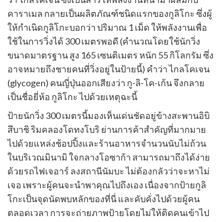
คาราเมล กลายเป็นผลิตภัณฑ์ชนิดแรกของกูลิโกะ ซึ่งผู้
ให้กำเนิดกูลิโกะบอกว่า ปริมาณ 1 เม็ด ให้พลังงานเพื่อ
ใช้ในการวิ่งได้ 300 เมตรพอดี (คำนวณโดยใช้นักวิ่ง
ขนาดมาตรฐาน สูง 165 เซนติเมตร หนัก 55 กิโลกรัม ซึ่ง
อาจหมายถึงชายคนที่วิ่งอยู่ในป้ายนี้) คำว่า ไกลโคเจน
(glycogen) คนญี่ปุ่นออกเสียงว่า กู-ลิ-โค-เก้น จึงกลาย
เป็นชื่อยี่ห้อ กูลิโกะ ไปด้วยเหตุฉะนี้
ป้ายนักวิ่ง 300 เมตรนี้มองเห็นเด่นชัดอยู่ข้างสะพานอิบิ
สึบาชิ ริมคลองโดทงโบริ ย่านการค้าสำคัญที่มากมาย
ไปด้วยแหล่งช้อปปิ้งและร้านอาหารจำนวนนับไม่ถ้วน
ในบริเวณมินามิ ใจกลางโอซาก้า สามารถมาถึงได้ง่าย
ด้วยรถไฟเจอาร์ ลงสถานีนัมบะ ไม่ต้องกลัวว่าจะหาไม่
เจอ เพราะผู้คนจะนำพาคุณไปถึงเอง เนื่องจากป้ายกูลิ
โกะเป็นจุดนัดพบหลักของที่นี่ และคับคั่งไปด้วยผู้คน
ตลอดเวลา การจะถ่ายภาพป้ายโดยไม่ให้ติดคนเข้าไป