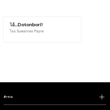
โอ้..Dotonbori!
โดย Suwannee Payne
สำรวจ