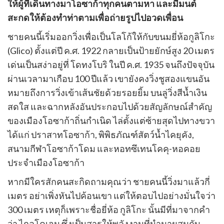
ให้ผู้ที่เดินทางมาโอซาก้าทุกคนตามหา และมีมนต์
ค์
อร์
สะกดให้ต้องทำท่าตามเพื่อถ่ายรูปไปอวดเพื่อน
ร์
ชายคนนี้เริ่มออกวิ่งเพื่อเป็นโลโก้ให้กับขนมยี่ห้อกูลิโกะ
(Glico) ตั้งแต่ปี ค.ศ. 1922 กลายเป็นป้ายยักษ์สูง 20 เมตร
เด่นเป็นสง่าอยู่ที่ โดทงโบริ ในปี ค.ศ. 1935 จนถึงปัจจุบัน
ผ่านเวลามาเกือบ 100 ปีแล้ว เขายังคงวิ่งชูสองแขนอัน
หมายถึงการวิ่งเข้าเส้นชัยด้วยรอยยิ้ม บนลู่วิ่งสีน้ำเงิน
สดใส และฉากหลังอันประกอบไปด้วยสัญลักษณ์สำคัญ
ของเมืองโอซาก้าถิ่นกำเนิด ไล่ตั้งแต่ซ้ายสุดไปทางขวา
ได้แก่ ปราสาทโอซาก้า, พิพิธภัณฑ์สัตว์น้ำไคยุคัง,
สนามกีฬาโอซาก้าโดม และหอทซึเทนโคคุ-หอคอย
ประจำเมืองโอซาก้า
หากมีใครสักคนสะกิดถามคุณว่า ชายคนนี้วิ่งมาแล้วกี่
เมตร อย่าเพิ่งหันไปค้อนเขา แต่ให้ตอบไปอย่างมั่นใจว่า
300 เมตร เหตุก็เพราะชื่อยี่ห้อ กูลิโกะ นั้นมีที่มาจากคำ
ว่า ไกลโคเจน ซึ่งเป็นสารให้พลังงานที่นำมาผสมกับ