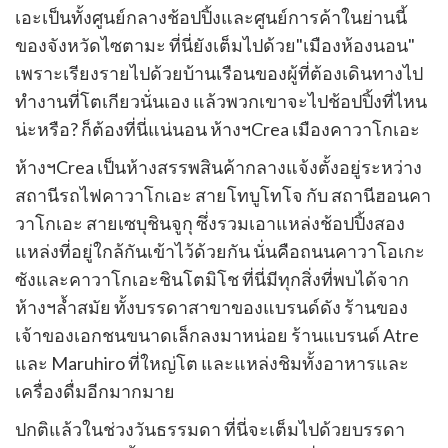
เอะเป็นทั้งศูนย์กลางช้อปปิ้งและศูนย์การค้าในย่านนี้
ของจังหวัดไซตามะ ที่นี่ยังเต็มไปด้วย"เมืองห้องนอน"
เพราะเรียงรายไปด้วยบ้านเรือนของผู้ที่ต้องเดินทางไป
ทำงานที่โตเกียวนั่นเอง แล้วพวกเขาจะไปช้อปปิ้งที่ไหน
น่ะหรือ? ก็ต้องที่นี่แน่นอน ห้างฯCrea เมืองคาวาโกเอะ
ห้างฯCrea เป็นห้างสรรพสินค้ากลางแจ้งตั้งอยู่ระหว่าง
สถานีรถไฟคาวาโกเอะ สายโทบูโทโจ กับ สถานีฮอนคา
วาโกเอะ สายเซบุชินจูกุ ซึ่งรวมเอาแหล่งช้อปปิ้งสอง
แหล่งที่อยู่ใกล้กันเข้าไว้ด้วยกัน นั่นคือถนนคาวาโอเกะ
ซังและคาวาโกเอะชินโตมิโช ที่นี่มีทุกสิ่งที่พบได้จาก
ห้างฯล้ำสมัย ทั้งบรรดาสาขาของแบรนด์ดัง ร้านของ
เจ้าของเอกชนขนาดเล็กลงมาหน่อย ร้านแบรนด์ Atre
และ Maruhiro ที่ใหญ่โต และแหล่งชิมทั้งอาหารและ
เครื่องดื่มอีกมากมาย
ปกติแล้วในช่วงวันธรรมดา ที่นี่จะเต็มไปด้วยบรรดา