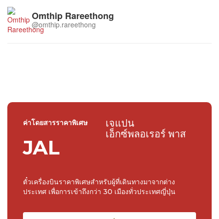
Omthip Rareethong
@omthip.rareethong
เจแปน
ค่าโดยสารราคาพิเศษ
เอ็กซ์พลอเรอร์ พาส
JAL
ตั๋วเครื่องบินราคาพิเศษสำหรับผู้ที่เดินทางมาจากต่าง
ประเทศ เพื่อการเข้าถึงกว่า 30 เมืองทั่วประเทศญี่ปุ่น