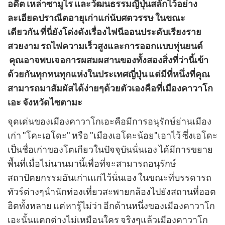
อดีต เหล่าซามูไร และวัฒนธรรมญี่ปุ่นสลักไว้อย่าง
ค์
อร์
ละเอียดปราณีตอายุเก่าแก่นับศตวรรษ ในขณะ
ร์
เดียวกัน ที่นี่ยังโด่งดังเรื่องไฟนีออนประดับเรียงราย
สวยงาม รถไฟความเร็วสูงและการออกแบบหุ่นยนต์
คุณอาจพบเจอ
การผสมผสานของ
ทั้งสองสิ่งที่ว่านี้
เข้า
ด้วยกัน
ทุกหนทุกแห่งในประเทศญี่ปุ่น
แต่มีที่หนึ่งที่คุณ
สามารถมาสัมผัสได้ง่ายๆด้วยตัวเองคือที่เมืองคาวาโก
เอะ จังหวัดไซตามะ
จุดเด่นของเมืองคาวาโกเอะคือมีการอนุรักษ์ย่านเมือง
เก่า "โคะเอโดะ" หรือ "เมืองเอโดะน้อย"เอาไว้ ซึ่งเอโดะ
เป็นชื่อเก่าของโตเกียวในปัจจุบันนั่นเอง ได้มีการขยาย
พื้นที่เมื่อไม่นานมานี้เพื่อที่จะสามารถอนุรักษ์
สถาปัตยกรรมอันเก่าเแก่ไว้นั่นเอง ในขณะที่บรรดารถ
ทัวร์ต่างๆนำนักท่องเที่ยวสะพายกล้องไปยังสถานที่ฮอต
ฮิตทั้งหลาย แต่หารู้ไม่ว่า อีกด้านหนึ่งของเมืองคาวาโก
เอะนั้นแตกต่างไม่เหมือนใคร จริงๆแล้วเมืองคาวาโก