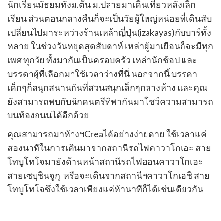
นักเรียนมัธยมทั้งม.ต้น ม.ปลายมาเดินเที่ยวหลังเลิก
เรียน ส่วนตอนกลางคืนก็จะเป็นวัยผู้ใหญ่หน่อยที่เดินสับ
เปลี่ยนไปมาระหว่างร้านเหล้าญี่ปุ่น(izakayas)กับบาร์ทั้ง
หลาย ในช่วงวันหยุดสุดสับดาห์ เหล่าผู้มาเยือนก็จะมีทุก
เพศ ทุกวัย ทั้งมากันเป็นครอบครัว เหล่า
นักช้อป และ
บรรดาผู้ที่เลือกมาใช้เวลาว่างที่นี่ นอกจากนี้ บรรดา
เด็กๆก็สนุกสนานกันที่สวนสนุกเล็กๆกลางห้าง และคุณ
ยังสามารถพบกับนักดนตรีที่พากันมาโชว์ความสามารถ
บนท้องถนนได้อีกด้วย
คุณสามารถมาห้างฯCreaได้อย่างง่ายดาย ใช้เวลาแค่
สองนาทีในการเดินมาจากสถานีรถไฟคาวาโกเอะ สาย
โทบูโทโจมายังด้านหน้าสถานีรถไฟฮอนคาวาโกเอะ
สายเซบุชินจูกุ หรือจะเดินจากสถานีฯคาวาโกเอชิ สาย
โทบูโทโจซึ่ง
ใช้เวลาเพียงแค่ห้านาทีก็ได้เช่นเดียวกัน