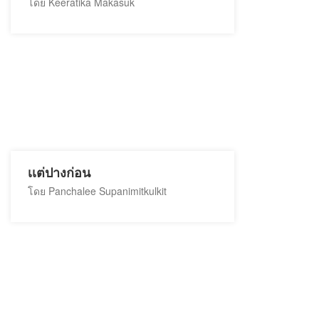
โดย Keeratika Makasuk
เเต่ปางก่อน
โดย Panchalee Supanimitkulkit