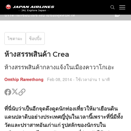
บรรดานักช้อปในช่วงบ่ายของสุดสับดาห์
ไซตามะ
ช็อปปิ้ง
ห้างสรรพสินค้า Crea
ห้างสรรพสินค้ากลางแจ้งในเมืองคาวาโกเอะ
Omthip Rareethong
Feb 08, 2014
- ใช้เวลาอ่าน 1 นาที
แชร์
แชร์
คัด
ใน
ใน
ลอก
ทวิ
เฟรส
ลิงค์
ร์
ที่นี่นับว่าเป็นอีกจุดดึงดูดนักท่องเที่ยวให้มาเยือนดิน
ต
บุค
ไป
น
เตอร์
ร์
แชร์
แดนปลาดิบอย่างประเทศญี่ปุ่นในเวลานี้เพราะที่นี่มีทั้ง
รส
น
ด
ค
วัดและปราสาทอันเก่าแก่ รูปสลักของนักรบใน
ิ
อก