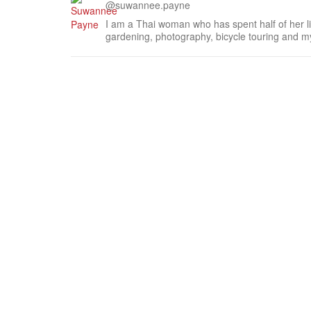
@suwannee.payne
I am a Thai woman who has spent half of her life
gardening, photography, bicycle touring and my
here It is a beautiful site. The name Ban Su