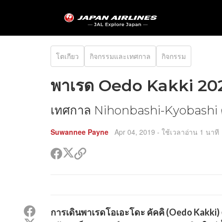
โตเกียว
กิจกรรมและเทศกาล
กิจกรรม
พาเรด Oedo Kakki 20
เทศกาล Nihonbashi-Kyobashi ครั
Suwannee Payne
Apr 04, 2019
- ใช้เวลาอ่าน 1 นาที
แชร์
แชร์
คัด
ใน
ใน
ลอก
ทวิ
เฟรส
ลิงค์
ต
บุค
ไป
เตอร์
แชร์
แชร์
การเดินพาเรดโอเอะโดะ คัคคิ (Oedo Kakki) ครั้
ใน