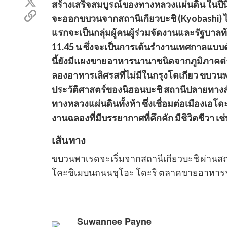
แชร์
สร้างเสร็จสมบูรณ์ของทางหลวงแผ่นดิน ในปีน
เฟรส
ใน
คัด
บุค
จะออกขบวนจากสถานีเกียวบะชิ (Kyobashi) ไ
ทวิ
ลอก
ต
แรกจะเป็นกลุ่มผู้คนผู้ร่วมจัดงานและรัฐบาล
ลิงค์
เตอร์
ไป
11.45 น ซึ่งจะเป็นการเต้นรำงานเทศกาลแบบดั้ง
แชร์
นี้ยังมีแผงขายอาหารนานาชนิดจากภูมิภาคต่า
ลองอาหารเลิศรสที่ไม่มีในกรุงโตเกียว ขบว
ประวัติศาสตร์ของนิฮอนบะชิ สถานีปลายทางส
ทางหลวงแผ่นดินทั้งห้า ซึ่งเชื่อมต่อเมืองเอโดะ 
งานฉลองที่มีบรรยากาศที่คึกคัก มีชิวิตชีวา เ
เส้นทาง
ขบวนพาเรดจะเริ่มจากสถานีเกียวบะชิ ผ่านสถา
โคะชิเมบนถนนชุโอะ โดะริ ตลาดขายอาหารจะ
Suwannee Payne