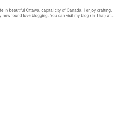
 in beautiful Ottawa, capital city of Canada. I enjoy crafting,
 new found love blogging. You can visit my blog (In Thai) at
anporpeang means 'Humble little...