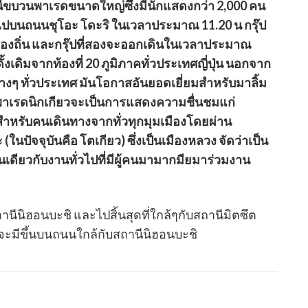
ี้ขบวนพาเรดขนาดใหญ่ซึ่งมีนักแสดงกว่า 2,000 คน
ปบนถนนชุโอะ โดะริ ในเวลาประมาณ 11.20 น กรุ๊ป
ท้องถิ่น และกรุ๊ปที่สองจะออกเดินในเวลาประมาณ
เดิมจากท้องที่ 20 ภูมิภาคทั่วประเทศญี่ปุ่น นอกจาก
งๆ ทั่วประเทศ มันโอกาสอันยอดเยี่ยมสำหรับมาลิ้ม
นพาเรดนิกเกียวจะเป็นการแสดงความชื่นชมแก่
ำหรับคนเดินทางจากทั่วทุกมุมเมืองโดยผ่าน
(ในปัจจุบันคือ โตเกียว) ซึ่งเป็นเมืองหลวง จัดว่าเป็น
ช่นเดียวกับงานทั่วไปที่มีผู้คนมามากมียมาร่วมงาน
นีนิฮอนบะชิ และไปสิ้นสุดที่ใกล้ๆกับสถานีมิตซึต
มีขึ้นบนถนนใกล้กับสถานีนิฮอนบะชิ