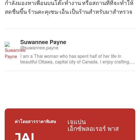
กำลังมองหาเพื่อนบนโต๊ะทำงาน หรือสถานที่ที่จะทำให้
สดชื่นขึ้น ร้านคะคุเซน-เอ็น เป็นร้านสำหรับมาสำหรวจ
Suwannee Payne
@suwannee.payne
I am a Thai woman who has spent half of her life in
beautiful Ottawa, capital city of Canada. I enjoy crafting,
gardening, photography, bicycle touring and my new
found love blogging. You can visit my blog (In Thai) at
here It is a beautiful site. The name Ban Suanporpeang
means 'Humble little...
เจแปน
ค่าโดยสารราคาพิเศษ
เอ็กซ์พลอเรอร์ พาส
JAL