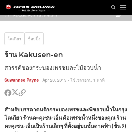
ร้าา Kakusan-en ในวันฝนตก
โตเกียว
ช็อปปิ้ง
ร้าน Kakusen-en
สวรรค์ของกระบองเพรชและไม้อวบน้ำ
Suwannee Payne
Apr 20, 2019
- ใช้เวลาอ่าน 1 นาที
แชร์
แชร์
คัด
ใน
ใน
ลอก
ทวิ
เฟรส
ลิงค์
ร์
สำหรับบรรดาคนรักกระบองเพรชและพืชอวบน้ำในกรุง
ต
บุค
ไป
น
เตอร์
ร์
แชร์
โตเกียว ร้านคะคุเซน-เอ็น คือเพรชน้ำหนึ่งของคุณ ร้าน
รส
น
ด
ค
คะคุเซน-เอ็นเป็นร้านเล็กๆ ที่ตั้งอยู่บนชั้นดาดฟ้า (ชั้น 9)
ิ
อก