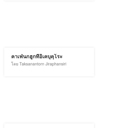
คาเฟ่นกฮูกที่อิเคบุคุโระ
โดย Taksanantorn Jiraphansiri