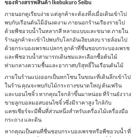
ของห้างสรรพสินค้า Ikebukuro Seibu
ค์
อร์
ภายนอกดูเรียบง่าย แต่ลูกค้าจะต้องทึ่งเมื่อเดินเข้าไป
ร์
พบกับเรือนต้นไม็อันงดงาม ภายนอกร้านเรียงรายไป
ด้วยพืชอวบน้ำในหลากสี หลายแบบและขนาด ภายใน
ร้านลูกค้าจะเข้าไปพบกับโลกอันเงียบสงบ รายล้อมไป
ด้วยกระบองเพรชแปลกๆ ลูกค้าที่ชื่นชอบกระบองเพรช
และพืชอวบน้ำสามารถเดินชมและเลือกซื้อต้นไม้
ท่ามกลางความชื้นและอากาศบริสุทธิ์ในเรือนต้นไม้
ภายในร้านแบ่งออกเป็นหกโซน ในขณะที่เดินลึกเข้าไป
ในร้าน คุณจะพบกับไม้กระถางขนาดใหญ่ ต้นเฟริน
และบอนไซจิ๋ว หากคุณใจกล้าขึ้นมาหน่อย ที่ร้านยังวาง
ขายลูกบอลมอสบอนไซจิ๋วซึ่งมีราคาสูง ใกล้กับ
แคชเชียร์จะมีพื้นที่ส่วนหนึ่งสำหรับเครื่องไม้เครื่องมือ
กระถาง และดิน
หากคุณเป็นคนที่ชื่นชอบกระบองเพรชหรือพืชอวบน้ำ ที่