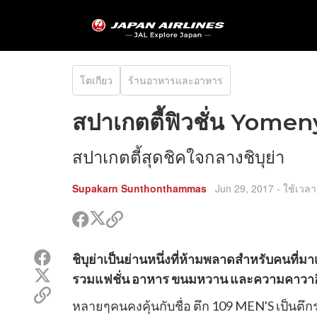
โตเกียว
ร้านอาหารและอาหาร
สปาเกตตี้ฟิวชั่น Yome
สปาเกตตี้สุดชิคใจกลางชิบุย่า
Supakarn Sunthonthammas
Jun 29, 2017
- ใช้เวลา
แชร์
แชร์
คัด
ใน
ใน
ลอก
ทวิ
เฟรส
ลิงค์
แชร์
ชิบุย่าเป็นย่านหนึ่งที่ห้ามพลาดสำหรับคนที่มา
ต
บุค
ไป
ใน
เตอร์
แชร์
แชร์
รวมแฟชั่น อาหาร ขนมหวาน และความคาวาอี้สไ
เฟรส
ใน
คัด
บุค
ทวิ
หลายๆคนคงคุ้นกับชื่อ ตึก 109 MEN'S เป็นตึกร
ลอก
ต