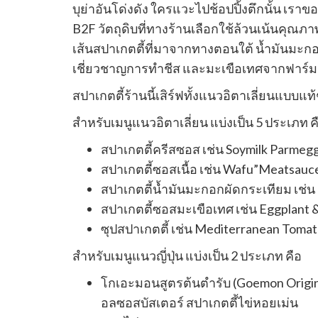
ลิงค์
บุย่าอันโด่งดัง ใครแวะไปช้อปปิ้งตึกนั้น เราข
เตอร์
ไป
B2F วัตถุดิบที่ทางร้านเลือกใช้ล้วนเน้นคุณภา
แชร์
เส้นสปาเกตตี้ที่มาจากทางตอนใต้ น้ำมันมะกอก
เชี่ยวชาญการทำชีส และมะเขือเทศจากฟาร์ม
สปาเกตตี้ร้านนี้เสิร์ฟทั้งแนวอิตาเลี่ยนแบบแท
สำหรับเมนูแนวอิตาเลี่ยน แบ่งเป็น 5 ประเภท ค
สปาเกตตี้ครีสซอส เช่น Soymilk Parme
สปาเกตตี้ซอสเนื้อ เช่น Wafu”Meatsauc
สปาเกตตี้น้ำมันมะกอกผัดกระเทียม เช่
สปาเกตตี้ซอสมะเขือเทศ เช่น Eggplant &
ซุปสปาเกตตี้ เช่น Mediterranean Toma
สำหรับเมนูแนวญี่ปุ่น แบ่งเป็น 2 ประเภท คือ
โกเอะมอนสูตรต้นตำรับ (Goemon Origina
อลซอสบัสเตอร์ สปาเกตตี้ไข่หอยเม่น