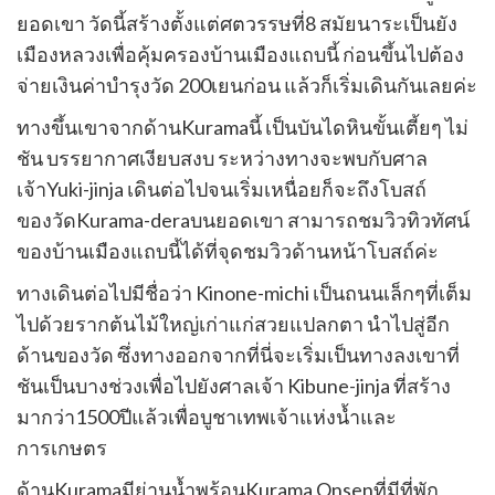
ยอดเขา วัดนี้สร้างตั้งแต่ศตวรรษที่8 สมัยนาระเป็นยัง
เมืองหลวงเพื่อคุ้มครองบ้านเมืองแถบนี้ ก่อนขึ้นไปต้อง
จ่ายเงินค่าบำรุงวัด 200เยนก่อน แล้วก็เริ่มเดินกันเลยค่ะ
ทางขึ้นเขาจากด้านKuramaนี้ เป็นบันไดหินขั้นเตี้ยๆ ไม่
ชัน บรรยากาศเงียบสงบ ระหว่างทางจะพบกับศาล
เจ้าYuki-jinja เดินต่อไปจนเริ่มเหนื่อยก็จะถึงโบสถ์
ของวัดKurama-deraบนยอดเขา สามารถชมวิวทิวทัศน์
ของบ้านเมืองแถบนี้ได้ที่จุดชมวิวด้านหน้าโบสถ์ค่ะ
ทางเดินต่อไปมีชื่อว่า Kinone-michi เป็นถนนเล็กๆที่เต็ม
ไปด้วยรากต้นไม้ใหญ่เก่าแก่สวยแปลกตา นำไปสู่อีก
ด้านของวัด ซึ่งทางออกจากที่นี่จะเริ่มเป็นทางลงเขาที่
ชันเป็นบางช่วงเพื่อไปยังศาลเจ้า Kibune-jinja ที่สร้าง
มากว่า1500ปีแล้วเพื่อบูชาเทพเจ้าแห่งน้ำและ
การเกษตร
ด้านKuramaมีย่านน้ำพุร้อนKurama Onsenที่มีที่พัก