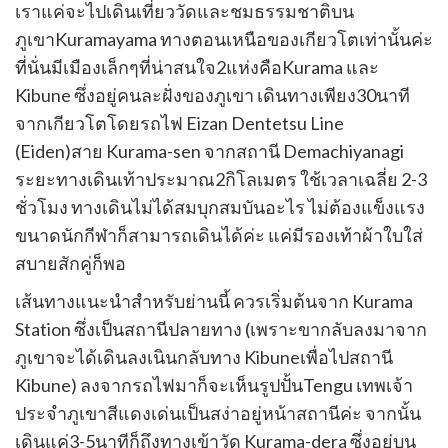
ค
ิ
เราแค่จะไปเดินเที่ยววัดและชมธรรมชาติบน
อก
ค์
ภูเขาKuramayama ทางตอนเหนือของเกียวโตเท่านั้นค่ะ
อร์
ที่นั่นมีเมืองเล็กๆที่น่าสนใจ2แห่งคือKurama และ
ร์
Kibune ซึ่งอยู่คนละฝั่งของภูเขา เดินทางเพียง30นาที
จากเกียวโตโดยรถไฟ Eizan Dentetsu Line
(Eiden)สาย Kurama-sen จากสถานี Demachiyanagi
ระยะทางเดินเท้าประมาณ2กิโลเมตร ใช้เวลาเฉลี่ย 2-3
ชั่วโมง ทางเดินไม่ได้สมบุกสมบันอะไร ไม่ต้องแข็งแรง
ขนาดนักกีฬาก็สามารถเดินได้ค่ะ แค่มีรองเท้าผ้าใบใส่
สบายสักคู่ก็พอ
เส้นทางแนะนำสำหรับย่านนี้ ควรเริ่มต้นจาก Kurama
Station ซึ่งเป็นสถานีปลายทาง (เพราะขากลับลงมาจาก
ภูเขาจะได้เดินลงเนินกลับทาง Kibuneเพื่อไปสถานี
Kibune) ลงจากรถไฟมาก็จะเห็นรูปปั้นTengu เทพเจ้า
ประจำภูเขาสีแดงเด่นเป็นสง่าอยู่หน้าสถานีค่ะ จากนั้น
เดินแค่3-5นาทีก็ถึงทางเข้าวัด Kurama-dera ซึ่งอยู่บน