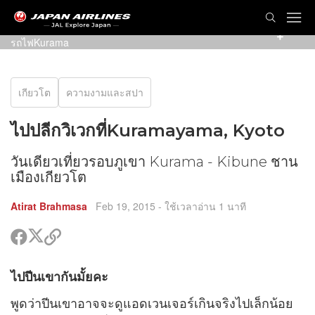
รูปปั้นเทพเจ้าTenguสีแดงสดน่าเกรงขาม ตั้งอยู่หน้าสถานี
รถไฟKurama
เกียวโต
ความงามและสปา
ไปปลีกวิเวกที่Kuramayama, Kyoto
วันเดียวเที่ยวรอบภูเขา Kurama - Kibune ชาน
เมืองเกียวโต
Atirat Brahmasa
Feb 19, 2015
- ใช้เวลาอ่าน 1 นาที
แชร์
แชร์
คัด
ใน
ใน
ลอก
ทวิ
เฟรส
ลิงค์
ร์
ไปปีนเขากันมั้ยคะ
ต
บุค
ไป
น
เตอร์
ร์
แชร์
รส
พูดว่าปีนเขาอาจจะดูแอดเวนเจอร์เกินจริงไปเล็กน้อย
น
ด