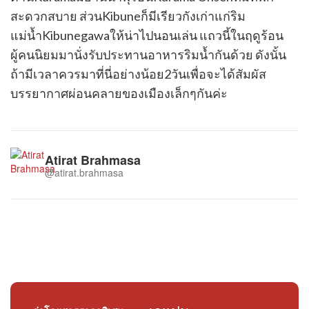
สะดวกสบาย ส่วนKibuneก็มีเรียวกังเก่าแก่ริม
แม่น้ำKibunegawaให้น่าไปนอนเล่น แถวนี้ในฤดูร้อน
ผู้คนนิยมมานั่งรับประทานอาหารริมน้ำกันด้วย ดังนั้น
ถ้ามีเวลาควรมาที่นี่อย่างน้อย2วันเพื่อจะได้สัมผัส
บรรยากาศผ่อนคลายของเมืองเล็กๆกันค่ะ
Atirat Brahmasa
@atirat.brahmasa