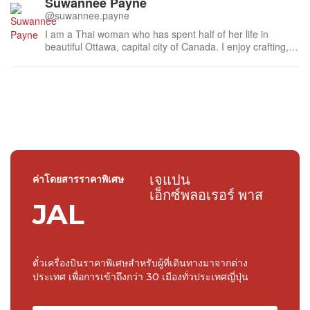
Suwannee Payne
@suwannee.payne
I am a Thai woman who has spent half of her life in
beautiful Ottawa, capital city of Canada. I enjoy crafting,
gardening, photography, bicycle touring and my new
found love blogging. You can visit my blog (In Thai) at
here It is a beautiful site. The name Ban Suanporpeang
means 'Humble little...
เจแปน
ค่าโดยสารราคาพิเศษ
เอ็กซ์พลอเรอร์ พาส
JAL
ตั๋วเครื่องบินราคาพิเศษสำหรับผู้ที่เดินทางมาจากต่าง
ประเทศ เพื่อการเข้าถึงกว่า 30 เมืองทั่วประเทศญี่ปุ่น