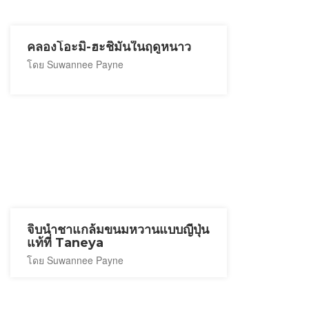
คลองโอะมิ-ฮะชิมันในฤดูหนาว
โดย Suwannee Payne
จิบน้ำชาแกล้มขนมหวานแบบญี่ปุ่น
แท้ที่ Taneya
โดย Suwannee Payne