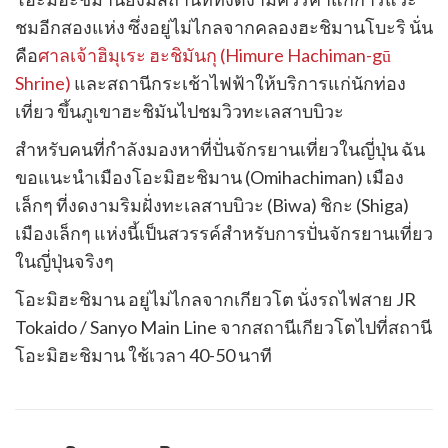
ชมอีกสองแห่ง ซึ่งอยู่ไม่ไกลจากคลองฮะชิมานโบะริ นั่น
คือ
ศาลเจ้าฮิมุเระ ฮะชิมันกุ (Himure Hachiman-gū
Shrine)
และสถานีกระเช้าไฟฟ้าให้บริการแก่นักท่อง
เที่ยว ขึ้นภูเขาฮะชิมันไปชมวิวทะเลสาบบิวะ
สำหรับคนที่กำลังมองหาที่ปั่นจักรยานเที่ยวในญี่ปุ่น ฉัน
ขอแนะนำเมืองโอะมิฮะชิมาน (Omihachiman) เมือง
เล็กๆ ที่งดงามริมฝั่งทะเลสาบบิวะ (Biwa) ชิกะ (Shiga)
เมืองเล็กๆ แห่งนี้เป็นสวรรค์สำหรับการปั่นจักรยานเที่ยว
ในญี่ปุ่นจริงๆ
โอะมิฮะชิมาน อยู่ไม่ไกลจากเกียวโต นั่งรถไฟสาย JR
Tokaido / Sanyo Main Line จากสถานีเกียวโตไปที่สถานี
โอะมิฮะชิมาน ใช้เวลา 40-50 นาที