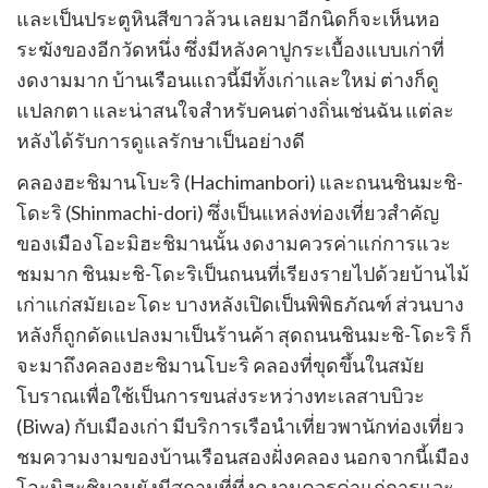
และเป็นประตูหินสีขาวล้วน เลยมาอีกนิดก็จะเห็นหอ
ระฆังของอีกวัดหนึ่ง ซึ่งมีหลังคาปูกระเบื้องแบบเก่าที่
งดงามมาก บ้านเรือนแถวนี้มีทั้งเก่าและใหม่ ต่างก็ดู
แปลกตา และน่าสนใจสำหรับคนต่างถิ่นเช่นฉัน แต่ละ
หลังได้รับการดูแลรักษาเป็นอย่างดี
คลองฮะชิมานโบะริ (Hachimanbori) และถนนชินมะชิ-
โดะริ (Shinmachi-dori) ซึ่งเป็นแหล่งท่องเที่ยวสำคัญ
ของเมืองโอะมิฮะชิมานนั้น งดงามควรค่าแก่การแวะ
ชมมาก ชินมะชิ-โดะริเป็นถนนที่เรียงรายไปด้วยบ้านไม้
เก่าแก่สมัยเอะโดะ บางหลังเปิดเป็นพิพิธภัณฑ์ ส่วนบาง
หลังก็ถูกดัดแปลงมาเป็นร้านค้า สุดถนนชินมะชิ-โดะริ ก็
จะมาถึงคลองฮะชิมานโบะริ คลองที่ขุดขึ้นในสมัย
โบราณเพื่อใช้เป็นการขนส่งระหว่างทะเลสาบบิวะ
(Biwa) กับเมืองเก่า มีบริการเรือนำเที่ยวพานักท่องเที่ยว
ชมความงามของบ้านเรือนสองฝั่งคลอง นอกจากนี้เมือง
โอะมิฮะชิมานยังมีสถานที่ที่งดงามควรค่าแก่การแวะ