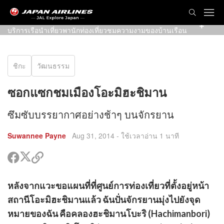
คลองฮะชิมานโบะริ คลองที่ขุดขึ้นในสมัยโบราณเพื่อใช้
เป็นการขนส่งระหว่างทะเลสาบบิวะ (Biwa) กับเมืองเก่า มี
บริการเรือนำเที่ยวพานักท่องเที่ยวชมความงามของบ้านเรือน
สองฝั่งคลอง
ชิกะ
วัฒนธรรม
ซอกแซกชมเมืองโอะมิฮะชิมาน
ซึมซับบรรยากาศอย่างช้าๆ บนจักรยาน
Suwannee Payne
Aug 31, 2014
- ใช้เวลาอ่าน 1 นาที
แชร์
แชร์
คัด
ใน
ใน
ลอก
ทวิ
เฟรส
ลิงค์
ร์
หลังจากแวะขอแผนที่ที่ศูนย์การท่องเที่ยวที่ตั้งอยู่หน้า
ต
บุค
ไป
น
เตอร์
ร์
แชร์
สถานีโอะมิฮะชิมานแล้ว ฉันปั่นจักรยานมุ่งไปยังจุด
รส
น
ด
ค
หมายของฉัน คือคลองฮะชิมานโบะริ (Hachimanbori)
ิ
อก