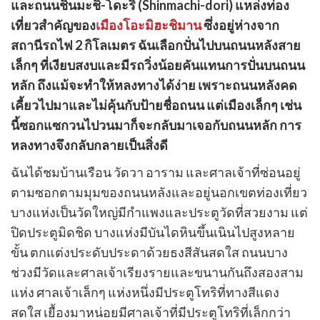
และถนนชินมะชิ-โดะริ (Shinmachi-dori) แหล่งท่อง
ค์
อร์
เที่ยวสำคัญของ
เมืองโอะมิฮะชิมาน
ซึ่งอยู่ห่างจาก
ร์
สถานีรถไฟ 2 กิโลเมตร ฉันเลือกปั่นไปบนถนนหลังสาย
เล็กๆ ที่เงียบสงบและมีรถวิ่งน้อยคันแทนการปั่นบนถนน
หลัก ถึงแม้จะทำให้หลงทางได้ง่าย เพราะถนนหลังคด
เคี้ยวไปมาและไม่คุ้นกับป้ายชื่อถนน แต่เมืองเล็กๆ เช่น
นี้ซอกแซกวนไปวนมาก็จะกลับมาเจอกับถนนหลัก การ
หลงทางจึงกลับกลายเป็นสิ่งดี
ฉันได้ชมบ้านเรือน วัดวา อาราม และศาลเจ้าที่ซ่อนอยู่
ตามซอกตามมุมของถนนหลังและอยู่นอกเขตท่องเที่ยว
บางแห่งเป็นวัดใหญ่มีกำแพงและประตูวัดที่สวยงาม แต่
ปิดประตูมิดชิด บางแห่งมีบันไดหินขึ้นเนินไปสูงหลาย
ขั้น ตกแต่งประดับประดาด้วยธงสีสันสดใส ถนนบาง
ช่วงมีวัดและศาลเจ้าเรียงรายและขนานกันถึงสองสาม
แห่ง ศาลเจ้าเล็กๆ แห่งหนึ่งมีประตูโทริที่ทางสีแดง
สดใส เยื้องมาหน่อยมีศาลเจ้าที่มีประตูโทริที่เล็กกว่า