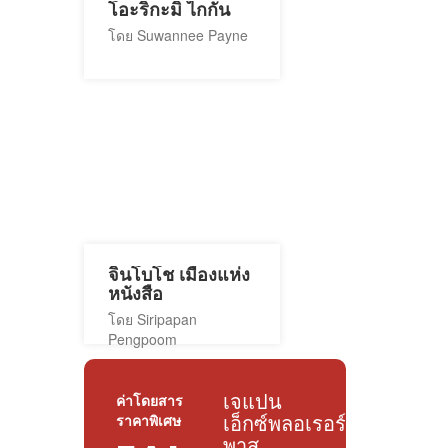
โอะริกะมิ ไกกัน
โดย Suwannee Payne
จินโบโช เมืองแห่ง
หนังสือ
โดย Siripapan
Pengpoom
เจแปน
ค่าโดยสาร
ราคาพิเศษ
เอ็กซ์พลอเรอร์
พาส