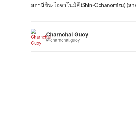
สถานีชิน-โอจาโนมิสึ (Shin-Ochanomizu) (สาย
Charnchai Guoy
@charnchai.guoy