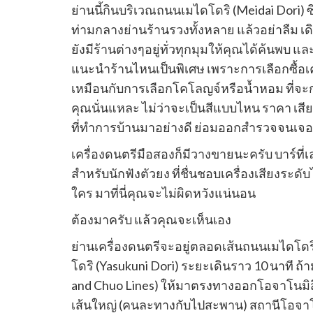
ย่านนี้กินบริเวณถนนเมไดโดริ (Meidai Dori) ซึ
ท่ามกลางย่านร้านรวงทั้งหลาย แล้วอย่าลืม 
ยังมีร้านต่างๆอยู่ทั่วทุกมุมให้คุณได้ค้นพบ แ
แนะนำร้านไหนเป็นพิเศษ เพราะการเลือกซื้อเครื
เหมือนกับการเลือกโคโลญจ์หรือน้ำหอม ที่จะก
คุณนั่นแหละ ไม่ว่าจะเป็นสีแบบไหน ราคา เสียง
ที่ทำการบ้านมาอย่างดี ย่อมออกสำรวจจนเจอสิ่ง
เครื่องดนตรีมือสองก็มีวางขายนะครับ บาร์ที่เล
สำหรับนักฟังตัวยง ที่ชื่นชอบเครื่องเสียงระดั
ใคร มาที่นี่คุณจะไม่ผิดหวังแน่นอน
ต้องมาครับ แล้วคุณจะเห็นเอง
ย่านเครื่องดนตรีจะอยู่ตลอดเส้นถนนเมไดโดริ
โดริ (Yasukuni Dori) ระยะเดินราว 10 นาที 
and Chuo Lines) ให้มาตรงทางออกโอจาโนมิสึ
เส้นใหญ่ (คนละทางกับไปสะพาน) สถานีโอจาโนม