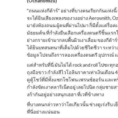
(Ochanomizu)
ลิงค์
เตอร์
ไป
"ถนนแห่งกีต้าร์" อย่างที่บางคนเรียกกันแห่งน
แชร์
จะได้ยินเสียงเพลงของวงอย่าง Aerosmith, Oz
มายังท้องถนน ผู้คนที่ผ่านไปมา ก็มีตั้งแต่ร็
มัธยมต้น ที่กำลังยืนเลือกเครื่องดนตรีชิ้นแรก
ย่างกรายเข้ามากลบพื้นผิวเงาเลื่อม ของกีต้า
ได้ยินบทสนทนาที่เต็มไปด้วยชีวิตชีวา ระหว่า
ข้อมูล ไปจนถึงการลองเครื่องดนตรี อุปกรณ์ แล
แต่สำหรับที่นี่ มันไม่ได้ rock and roll ไปซะ
ถุงมือขาว กำลังสีไวโอลินราคาเท่าเงินเดือน 
ดูตู้โชว์ที่มีทั้งแซกโซโฟน เฟรนช์ฮอร์น และทร
กำลังขัดเงาคลาริเน็ตอยู่ เลยไปนิด กลุ่มชา
งก้ากันอยู่อย่างสนุกเฮฮา ที่เวทีข้างทาง
ที่บางคนกล่าวหาว่าโตเกียวนั้น ช่างดูเร่งรีบ เ
ที่นี่อย่างแน่นอน