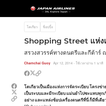
โตเกียว
ช็อปปิ้ง
Shopping Street แห่งเค
สรวงสวรรค์ทางดนตรีและกีต้าร์ ณ
Charnchai Guoy
Apr 12, 2014
- ใช้เวลาอ่าน 1 นาที
แชร์
แชร์
คัด
ใน
ใน
ลอก
ทวิ
เฟรส
ลิงค์
แชร์
โตเกียวเป็นเมืองแห่งการจัดระเบียบ โครงข่ายร
ต
บุค
ไป
ใน
เตอร์
แชร์
แชร์
เป็นระบบและมีระเบียบ แม่นยำไปซะแทบทุกเรื่
เฟรส
ใน
คัด
บุค
อย่าง และแหล่งช้อปเครื่องดนตรีที่นี่ ก็มีที่เ
ทวิ
ลอก
ต