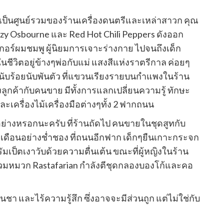
ี้ เป็นศูนย์รวมของร้านเครื่องดนตรีและเหล่าสาวก คุณ
zy Osbourne และ Red Hot Chili Peppers ดังออก
อคเกอร์ผมชมพู ผู้นิยมการเจาะร่างกาย ไปจนถึงเด็ก
ในชีวิตอยู่ข้างๆพ่อกับแม่ แสงสีแห่งราตรีกาล ค่อยๆ
ร์นับร้อยนับพันตัว ที่แขวนเรียงรายบนกำแพงในร้าน
งลูกค้ากับคนขาย มีทั้งการแลกเปลี่ยนความรู้ ทักษะ
ะเครื่องไม้เครื่องมือต่างๆทั้ง 2 ฟากถนน
ทุกอย่างหรอกนะครับ ที่ร้านถัดไป คนขายในชุดสูทกับ
4 เดือนอย่างช่ำชอง ที่ถนนอีกฟาก เด็กๆยืนเกาะกระจก
ัมเป็ตเงาวับด้วยความตื่นเต้น ขณะที่ผู้หญิงในร้าน
ยสวมหมวก Rastafarian กำลังตีชุดกลองบองโก้และคอ
ย็นชา และไร้ความรู้สึก ซึ่งอาจจะมีส่วนถูก แต่ไม่ใช่กับ