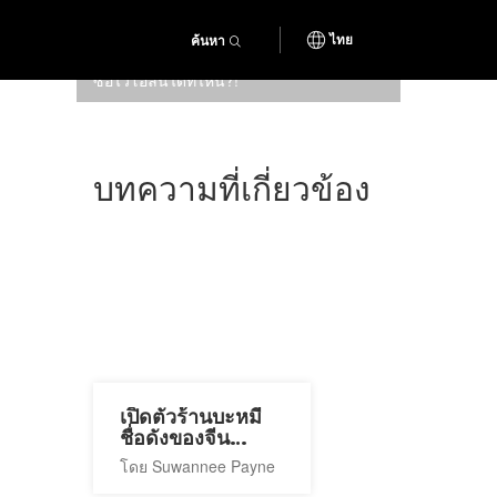
ค้นหา
ไทย
ใครพอจะบอกได้ไหมครับ ผมจะหา
ซื้อไวโอลินได้ที่ไหน?!
บทความที่เกี่ยวข้อง
เปิดตัวร้านบะหมี่
ชื่อดังของจีน
'Mazilu'
โดย Suwannee Payne