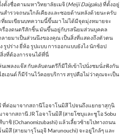
่งตั้งชื่อตามมหาวิทยาลัยเมจิ (
Meiji Daigaku
) ที่ตั้งอยู่
เดินสำรวจถนนใกล้เคียงและซอยด้านหลังด้วยนะครับ
ละที่ผมเขียนบทความนี้ขึ้นมา ไม่ได้มีจุดมุ่งหมายจะ
่องดนตรีสักชิ้น มันขึ้นอยู่กับรสนิยมส่วนบุคคล
ลายมาเป็นส่วนนึงของคุณ เป็นสิ่งที่แสดงถึงตัวตน
 รูปร่าง ยี่ห้อ รูปแบบ การออกแบบยังไง นักช้อป
ที่ต้องการจนได้ที่นี่
่นเพลงแจ๊ส กับคลับดนตรีก็มีให้เข้าไปนั่งชมนั่งฟังกัน
บไฮเอนด์ ก็มีร้านไว้คอยบริการ สรุปคือไม่ว่าคุณจะเป็น
 ที่ต่อมาจากสถานีโอจาโนมิสึ ไปจนถึงแยกยาสุกุนิ
ถ้ามาจากสถานี JR โอจาโนมิสึ (สายโซบุและชูโอ Sobu
บาชิ (Ochanomizubashi) แล้วเลี้ยวซ้ายไปทางถนน
ิสึ (สายมารุโนอุจิ Marunouchi) จะอยู่ใกล้ๆ และ