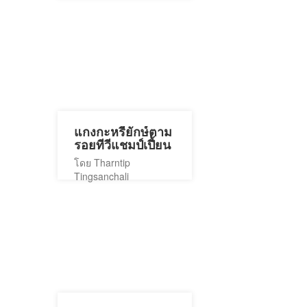
แกงกะหรี่ยักษ์ตาม
รอยทีวีแชมป์เปี้ยน
โดย Tharntip
Tingsanchali