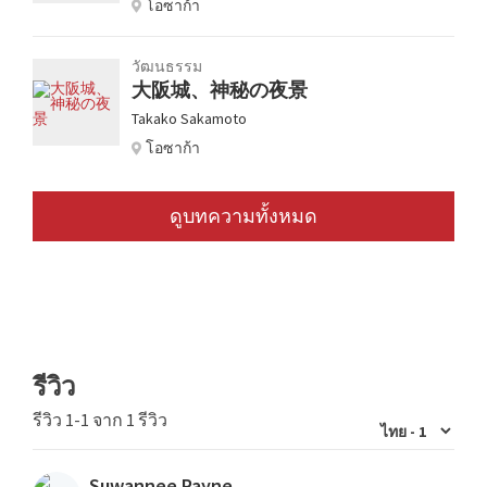
โอซาก้า
วัฒนธรรม
大阪城、神秘の夜景
Takako Sakamoto
โอซาก้า
ดูบทความทั้งหมด
รีวิว
รีวิว 1-1 จาก 1 รีวิว
Suwannee Payne