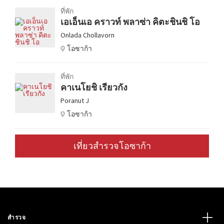
ที่พัก
เอเอ็นเอ คราวท์ พลาซ่า คิตะชินชิ โอ
Onlada Chollavorn
โอซาก้า
ที่พัก
คาเนโยชิ เรียวกัง
Poranut J
โอซาก้า
เที่ยวสำรวจโอซาก้า
สำรวจ